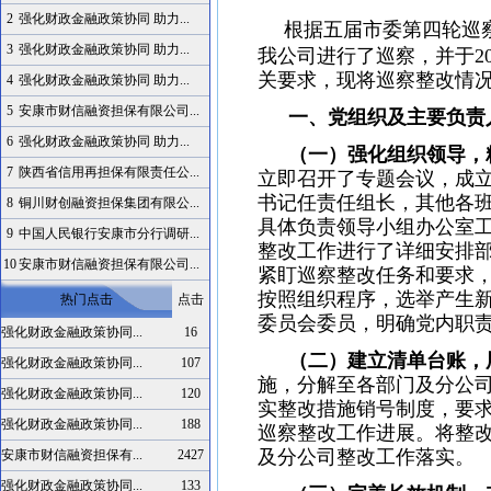
2
强化财政金融政策协同 助力...
根据五届市委第四轮巡察工
3
强化财政金融政策协同 助力...
我公司进行了巡察，并于20
关要求，现将巡察整改情
4
强化财政金融政策协同 助力...
5
安康市财信融资担保有限公司...
一、党组织及主要负责
6
强化财政金融政策协同 助力...
（一）强化组织领导，
7
陕西省信用再担保有限责任公...
立即召开了专题会议，成
书记任责任组长，其他各
8
铜川财创融资担保集团有限公...
具体负责领导小组办公室
9
中国人民银行安康市分行调研...
整改工作进行了详细安排
10
安康市财信融资担保有限公司...
紧盯巡察整改任务和要求
按照组织程序，选举产生
热门点击
点击
委员会委员，明确党内职
强化财政金融政策协同...
16
（二）建立清单台账，
强化财政金融政策协同...
107
施，分解至各部门及分公
强化财政金融政策协同...
120
实整改措施销号制度，要
强化财政金融政策协同...
188
巡察整改工作进展。将整
及分公司整改工作落实。
安康市财信融资担保有...
2427
强化财政金融政策协同...
133