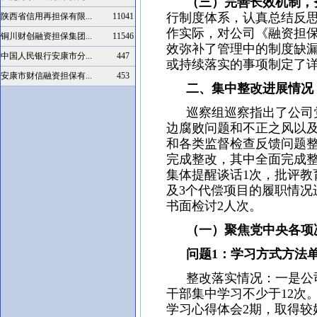
（三）完善长效机制，
行制度体系，认真总结反
陕西省信用再担保有限...
11041
作实际，对公司《融资担保
铜川财创融资担保集团...
11546
效弥补了管理中的制度缺
中国人民银行安康市分...
447
或持续落实的事项制定了
安康市财信融资担保有...
453
二、集中整改进展情况
巡察组巡察指出了公司党
边腐败问题和不正之风以
和各类监督检查反馈问题整
完成整改，其中全面完成整
集体提醒谈话1次，批评教
及3个代偿项目的履职情
书面检讨2人次。
（一）聚焦党中央各项决
问题1：学习方式方法单
整改落实情况：一是公司
干部集中学习不少于12次
学习心得体会2期，取得较