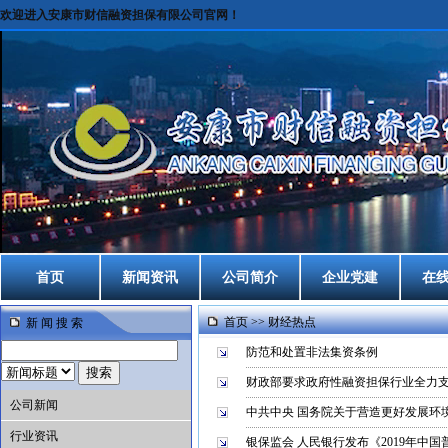
欢迎进入安康市财信融资担保有限公司官网！
首页
新闻资讯
公司简介
企业党建
在
首页
>>
财经热点
新 闻 搜 索
防范和处置非法集资条例
财政部要求政府性融资担保行业全力
公司新闻
中共中央 国务院关于营造更好发展环
行业资讯
银保监会 人民银行发布《2019年中