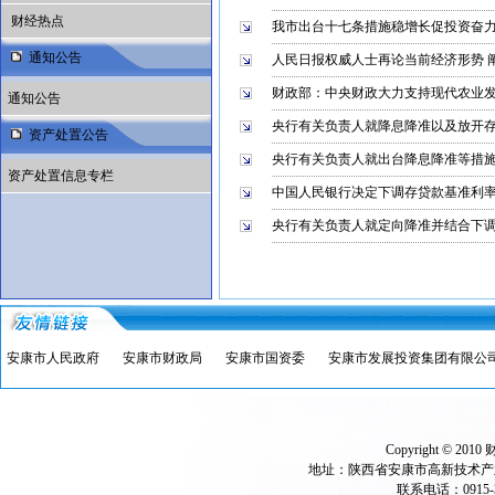
财经热点
我市出台十七条措施稳增长促投资奋
通知公告
人民日报权威人士再论当前经济形势 
财政部：中央财政大力支持现代农业
通知公告
央行有关负责人就降息降准以及放开
资产处置公告
央行有关负责人就出台降息降准等措
资产处置信息专栏
中国人民银行决定下调存贷款基准利
央行有关负责人就定向降准并结合下
安康市人民政府
安康市财政局
安康市国资委
安康市发展投资集团有限公
Copyright © 2010 财
地址：陕西省安康市高新技术产业开
联系电话：0915-302