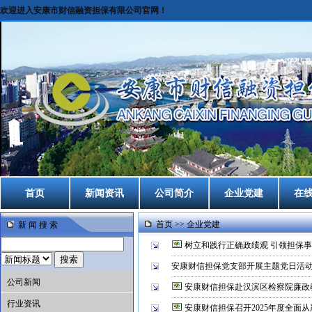
欢迎进入安康市财信融资担保有限公司官网！
首页
新闻资讯
公司简介
企业党建
在
首页
>>
企业党建
新 闻 搜 索
树立和践行正确政绩观 引领担保事
安康财信担保党支部开展主题党日活
公司新闻
安康财信担保赴汉滨区检察院廉政
行业资讯
安康财信担保召开2025年度全面