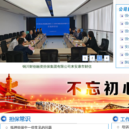
强
强
强
强
安
强
1
2
3
4
陕
培训
抵押担保中一些常见的问题