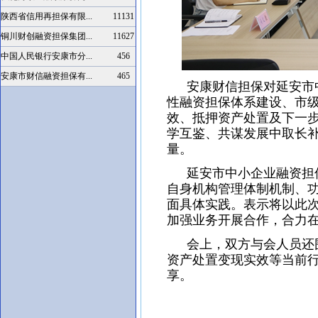
陕西省信用再担保有限...
11131
铜川财创融资担保集团...
11627
中国人民银行安康市分...
456
安康市财信融资担保有...
465
安康财信担保对延安市中
性融资担保体系建设、市
效、抵押资产处置及下一
学互鉴、共谋发展中取长
量。
延安市中小企业融资担保
自身机构管理体制机制、
面具体实践。表示将以此
加强业务开展合作，合力
会上，双方与会人员还围
资产处置变现实效等当前
享。