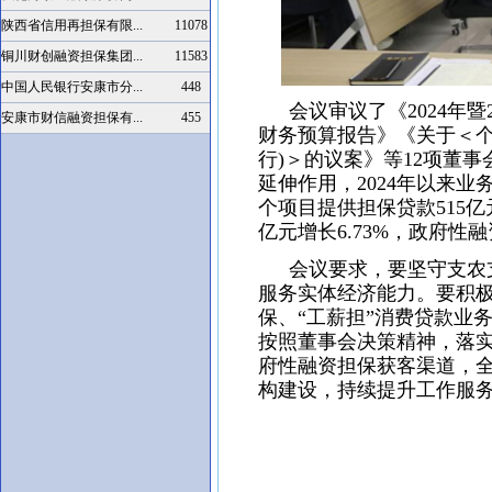
陕西省信用再担保有限...
11078
铜川财创融资担保集团...
11583
中国人民银行安康市分...
448
会议审议了《2024年暨20
安康市财信融资担保有...
455
财务预算报告》《关于＜个
行)＞的议案》等12项董
延伸作用，2024年以来业务
个项目提供担保贷款515亿元
亿元增长6.73%，政府
会议要求，要坚守支农支
服务实体经济能力。要积
保、“工薪担”消费贷款业
按照董事会决策精神，落
府性融资担保获客渠道，
构建设，持续提升工作服