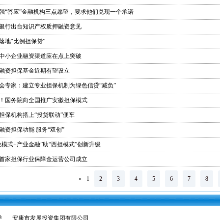
强“答应”金融机构三点愿望，要求他们兑现一个承诺
银行出台知识产权质押融资意见
落地“比例担保贷”
中小企业融资渠道应在点上突破
融资担保基金近期有望设立
会专家：建立专业担保机制为绿色信贷“减负”
！国务院向全国推广安徽担保模式
担保机构搭上“投贷联动”便车
融资担保功能 服务“双创”
业模式+产业金融”助“西担模式”创新升级
首家担保行业保障金运营公司成立
«
1
2
3
4
5
6
7
8
委
安康市发展投资集团有限公司