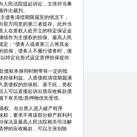
向人民法院提起诉讼，主张对当事
项作出裁判。
主债务清偿期限届至的情况下，
向双方同意的第三者提存。此外当
质人在质权人处开立的特定保证金
继续作为主债权的担保。最高人民
规定：“债务人或者第三人将其金
的担保，债务人不履行债务时，债
产以特定化形式设定质押担保提供
款债权本身同时附带有一定的抵
述担保利益。入质债权清偿期届满
入质债权的担保权。基于此，质权
权人可以直接起诉出质应收账款债
项下有关抵/质押物优先受偿。
除权。在出质人进入破产程序
除权，要求不将该部分财产权利列
担保法及最高人民法院相关司法解
质押的应收账款，可以主张别除