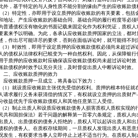
此外，基于特定的与人身性质不能分割的缘由产生的应收账款债
）特定性，亦即用于设立质押的应收账款的有关要素，包括金
和地址、产生应收账款的基础合同、基础合同的履行程度等必须
为普通债权没有物化的书面记载来固定化作为权利凭证，质权人
要素来予以明确。为此，各承认应收账款质押国家的立法，都对
述，作出尽可能详尽的要求，否则在面临诉讼时，就可能得不到
）时效性，即用于设定质押的应收账款债权必须尚未超过诉讼
人的债权从法律权利已蜕变为一种自然权利。因此，从保障银行
用于质押的应收账款时应确保该应收账款债权尚未超过诉讼时效
账款债权的时效予以充分关注，及时督促出质人中断诉讼时效。
、应收账款质押的效力
账款质押一旦成立，将具备以下效力：
）就设质应收账款主张优先受偿的权利。质押的根本特征就在
人请求履行义务未获清偿的情况下，有权就设立质押的出质财产
分收益优先于应收账款债权人和其他任意第三人受偿。
）制止出质人和设质应收账款债务人损害质权人质权实现的行
民共和国担保法》若干问题的解释第一百零六条规定，质权人向
出质人、出质债权的债务人拒绝的，质权人可以起诉出质人和出
债权的债务人。在质权存续期间，一旦质权人发现出质人有恶意
况发生，有权要求当事人立即停止上述不适当行为。在质权人制