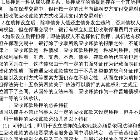
质押是一种从属法律关系，质押成立的前提是存在一个其所担
务。而在保理交易中，银行按一定的比率向被融资方支付交易对
直接收取应收账款的方式收回其支付的交易对价；
在质押设立后，除非债务人偿还主债务发生违约，否则债权人
何权益。但在保理交易中，银行有权立刻直接收取保理费用并获
如果设立质押担保，即使债权人不选择执行质押，其仍然有权
但在保理交易中，银行除了收取所购应收账款的报酬之外，不能
律上，应收账款是一种债权，应收账款质押是一种权利质押。就
的权利品种看，汇票、支票、本票、债券、存款单所代表的也是
权的区别在于，这些债权由于有一定的书面凭证作为记载而表征
物化的性质。而普通应收账款债权由于不具备类似的权利凭证作
金额以及支付方式等要素方面仍存在不确定性，从而在作为质押
担保法第七十五条第四款关于“依法可以质押的其他权利”之规定
位留下了空间。从国外的立法来看，应收账款作为一种普通债权
瑞士等的立法承认。
、应收账款质押的必备特征
我国法律并不禁止当事人以一定的应收账款来设定质押，但并不
，用于质押的应收账款必须具备以下特征：
）可转让性，即用于设立质押的应收账款必须是依照法律和当
生应收账款的基础贸易或者服务合同中明确约定，基于该基础合
基础合同的权利义务只及于合同双方。则履行这样的合同产生的