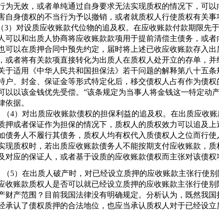
行为无效，或者单纯通过自身要求无法实现质权的情况下，可以
害自身债权的不当行为予以撤销，或者就质权人行使质权有关事
）对设质应收账款代位物的追及权。在应收账款付款期限先于
人可以和出质人协商将应收账款款项用于提前清偿主债务，或者
也可以在质押合同中预先约定，届时将上述已收应收账款存入出
，或者将有关款项直接转化为出质人在质权人处开立的存单，并
关于适用《中华人民共和国担保法》若干问题的解释第八十五条
特户、封金、保证金等形式特定化后，移交债权人占有作为债权
可以以该金钱优先受偿。”该条规定为当事人将金钱这一特定动
律依据。
）对出质应收账款债权的担保利益的追及权。在出质应收账
质押或者保证作为担保的情况下，质权人的质权效力可以追及上
如债务人不履行其债务，质权人均有权代入质债权人之位而行使
实现质权时，若出质应收账款债务人不能按期支付应收账款，质
及对应的保证人，或者基于设质的应收账款债权而主张对该债权
）在出质人破产时，对已经设立质押的应收账款主张行使别
应收账款质权人是否可以就已经设立质押的应收账款主张行使别
产财产范围？目前我国法律没有明确规定。分析认为，既然我国
经承认了债权质押的合法地位，也应当承认质权人对于已经设立