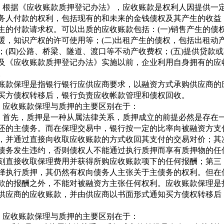
《应收账款质押登记办法》，应收账款是权利人因提供一定
务人付款的权利，包括现有的和未来的金钱债权及其产生的收益
生的付款请求权。可以出质的应收账款包括：(一)销售产生的债
暖，知识产权的许可使用等；(二)出租产生的债权，包括出租动产
；(四)公路、桥梁、隧道、渡口等不动产收费权；(五)提供贷款
及《应收账款质押登记办法》实施以前，企业利用自身拥有的应
。
账款保理是指银行银行应供应商要求，以融资方式承购供应商的
买方债权转移后，银行负责应收帐款管理和债权回收。
账款保理与质押的主要区别在于：
，质押是一种从属法律关系，质押成立的前提必然是存在一
还的主债务。而在保理交易中，银行按一定的比率向被融资方支
，并通过直接向收取应收账款的方式收回其支付的交易对价；其
债务发生违约，否则债权人不能通过执行质押而享有质押物的任
刻直接收取保理费用并获得所购应收账款项下的任何报酬；第三
择执行质押，其仍然有权向债务人主张关于主债务的权利。但在
款的报酬之外，不能对被融资方主张任何权利。应收账款保理是
供应商的应收账款，并由供应商以书面形式通知买方债权转移后
账款保理与质押的主要区别在于：