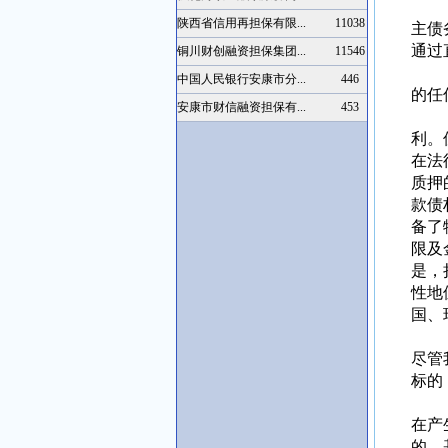
1.
陕西省信用再担保有限...
11038
主债
通过
铜川财创融资担保集团...
11546
2.
中国人民银行安康市分...
446
的任
安康市财信融资担保有...
453
3.
利。
在法
质押
款债
备了
限及
是，
性地
国、
一
尽管
标的
（1
在产
的，