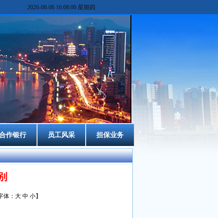
2026-08-06 16:08:01 星期四
合作银行
员工风采
担保业务
别
字体：
大
中
小
】