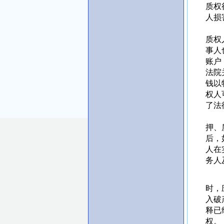
质权
人损
（3
质权
事人
账户
法院
钱以
权人
了法
（4
押、
后，
人在
务人
（5
时，
入破
释已
权。