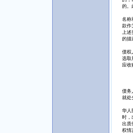
的。
（2
名称
款作
上述
的描
（3
债权
选取
应收
二
应收
（1
债务
就处
（2
华人
时，
出质
权情